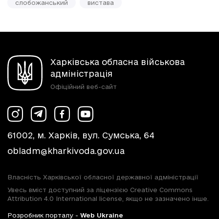
слобожанський
вистава
Харківська обласна військова
адміністрація
Офіційний веб-сайт
61002, м. Харків, вул. Сумська, 64
obladm@kharkivoda.gov.ua
Власність Харківської обласної державної адміністрації
Увесь вміст доступний за ліцензією Creative Commons
Attribution 4.0 International license, якщо не зазначено інше.
Розробник порталу -
Web Ukraine