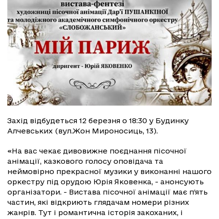
Захід відбудеться 12 березня о 18:30 у Будинку
Алчевських (вул.Жон Мироносиць, 13).
«На вас чекає дивовижне поєднання пісочної
анімації, казкового голосу оповідача та
неймовірно прекрасної музики у виконанні нашого
оркестру під орудою Юрія Яковенка, - анонсують
організатори. - Вистава пісочної анімації має п’ять
частин, які відкриють глядачам номери різних
жанрів. Тут і романтична історія закоханих, і