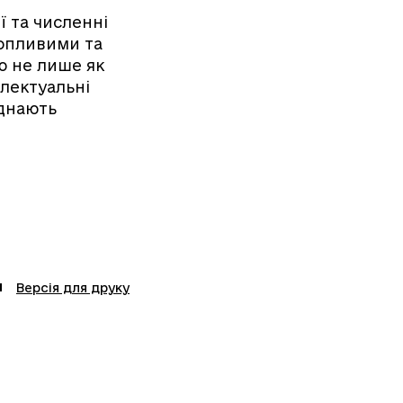
ї та численні
хопливими та
ю не лише як
електуальні
єднають
Версія для друку