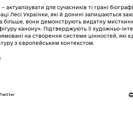
 актуалізувати для сучасників ті грані біографі
раці Лесі Українки, які й донині залишаються за
а більше, вони демонструють видатну мисткин
фігуру канону». Підтверджують її художньо-інт
рямовані на створення системи цінностей, які 
ьтуру з європейським контекстом.
о
:
Twitter