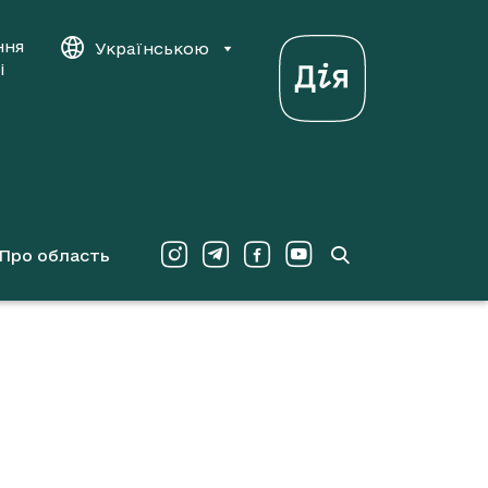
ння
Українською
і
Про область