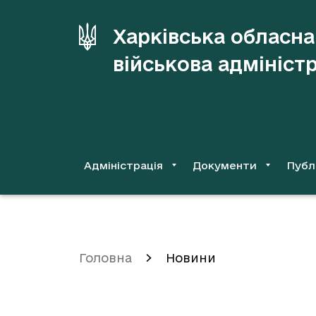
до
основного
Харківська обласна
вмісту
військова адмініст
Адміністрація
Документи
Публ
Головна
Новини