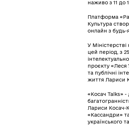
наживо з 11 до 
Платформа «Раді
Культура створ
онлайн з будь-
У Міністерстві
цей період, з 2
інтелектуально
проєкту «Леся У
та публічні ін
життя Лариси К
«Косач Talks» 
багатогранніст
Лариси Косач-К
«Кассандри» та
українського т