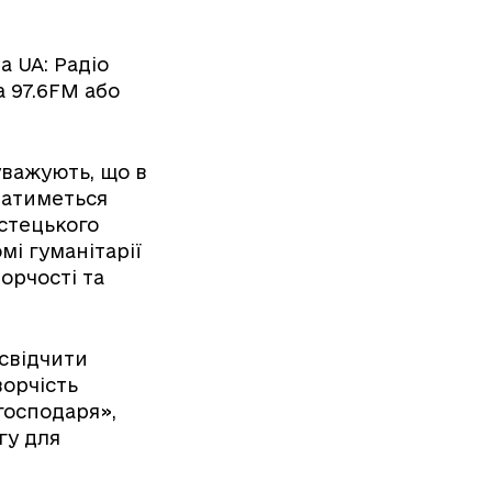
а UA: Радіо
 97.6FM або
уважують, що в
уватиметься
стецького
мі гуманітарії
орчості та
асвідчити
ворчість
господаря»,
гу для