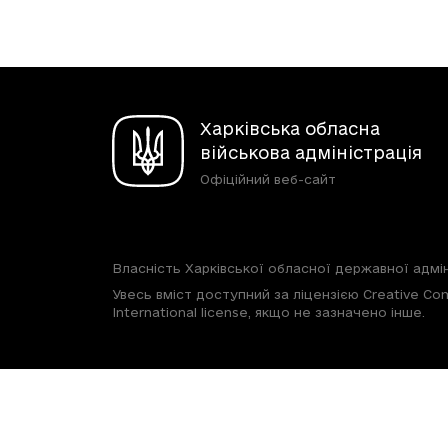
Харківська обласна
військова адміністрація
Офіційний веб-сайт
Власність Харківської обласної державної адмін
Увесь вміст доступний за ліцензією Creative Com
International license, якщо не зазначено інше.