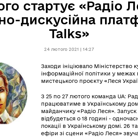
ого стартує «Радіо Л
ьно-дискусійна плат
Talks»
24 лютого 2021 | 14:27
Заходи ініціювало Міністерство к
інформаційної політики у межах
мистецького проєкту «Леся Україн
З 25 по 27 лютого команда UA: Ра
працюватиме в Українському дом
майданчику «Радіо Леся». Запуск
відбудеться о 18 годині - одночас
локації в Українському домі. 26 т
ефіри зі сцени «Радіо Леся» зву