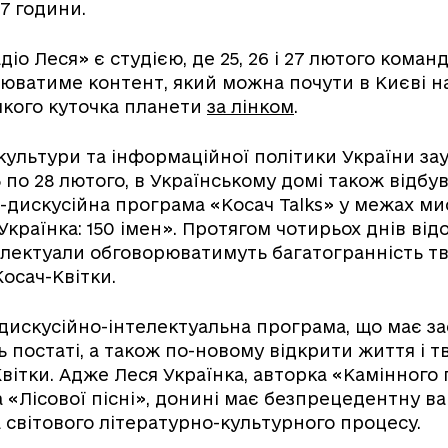
17 години.
о Леся» є студією, де 25, 26 і 27 лютого команд
юватиме контент, який можна почути в Києві на
якого куточка планети
за лінком
.
 культури та інформаційної політики України за
5 по 28 лютого, в Українському домі також відб
-дискусійна програма «Косач Talks» у межах ми
країнка: 150 імен». Протягом чотирьох днів відо
телектуали обговорюватимуть багатогранність тв
осач-Квітки.
- дискусійно-інтелектуальна програма, що має з
ь постаті, а також по-новому відкрити життя і т
вітки. Адже Леся Українка, авторка «Камінного 
 «Лісової пісні», донині має безпрецедентну ва
а світового літературно-культурного процесу.