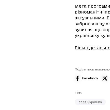
Мета програми –
різноманітні п
актуальними. Б
забронзовілу «
зусилля, що сп
українську кул
Більш детальн
Поділитись новиною
Facebook
Теги
леся українка