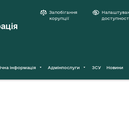
Запобігання
Налаштува
корупції
доступност
рація
ічна інформація
Адмінпослуги
ЗСУ
Новини