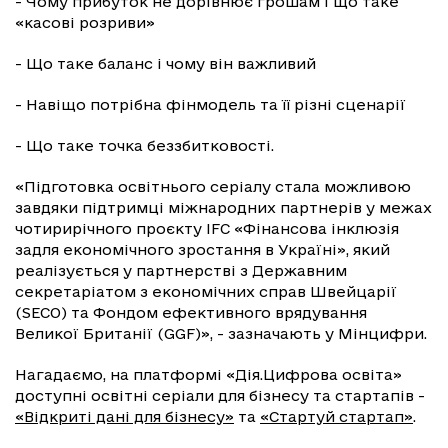
- Чому прибуток не дорівнює грошам і що таке
«касові розриви»
- Що таке баланс і чому він важливий
- Навіщо потрібна фінмодель та її різні сценарії
- Що таке точка беззбитковості.
«Підготовка освітнього серіалу стала можливою
завдяки підтримці міжнародних партнерів у межах
чотирирічного проєкту IFC «Фінансова інклюзія
задля економічного зростання в Україні», який
реалізується у партнерстві з Державним
секретаріатом з економічних справ Швейцарії
(SECO) та Фондом ефективного врядування
Великої Британії (GGF)», - зазначають у Мінцифри.
Нагадаємо, на платформі «Дія.Цифрова освіта»
доступні освітні серіали для бізнесу та стартапів -
«Відкриті дані для бізнесу»
та
«Стартуй стартап»
.