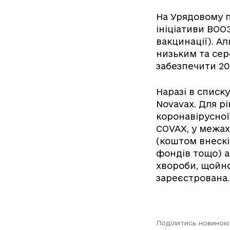
На Урядовому п
ініціативи ВОО
вакцинації). А
низьким та сер
забезпечити 2
Наразі в списку
Novavax. Для р
коронавірусної
COVAX, у межах
(коштом внескі
фондів тощо) а
хвороби, щойн
зареєстрована.
Поділитись новиною