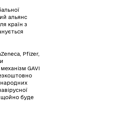
бальної
вий альянс
ля країн з
анується
Zeneca, Pfizer,
ки
 механізм GAVI
безкоштовно
іжнародних
навірусної
 щойно буде