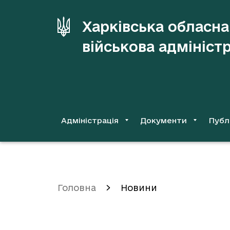
до
основного
Харківська обласна
вмісту
військова адмініст
Адміністрація
Документи
Публ
Головна
Новини