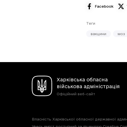
Facebook
Теги
вакцини
моз
Харківська обласна
військова адміністрація
Офіційний веб-сайт
Власність Харківської обласної державної адмін
Увесь вміст доступний за ліцензією Creative Com