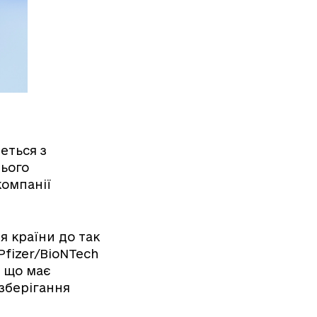
еться з
цього
компанії
я країни до так
Pfizer/BioNTech
, що має
зберігання