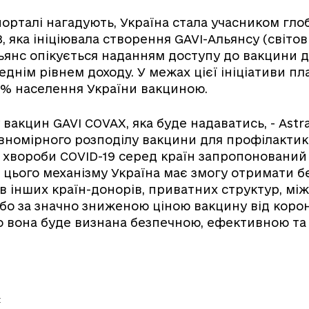
орталі нагадують, Україна стала учасником гло
З, яка ініціювала створення GAVI-Альянсу (світо
льянс опікується наданням доступу до вакцини д
еднім рівнем доходу. У межах цієї ініціативи пл
0% населення України вакциною.
 вакцин GAVI COVAX, яка буде надаватись, - Astra
івномірного розподілу вакцини для профілакти
 хвороби COVID-19 серед країн запропонований
 цього механізму Україна має змогу отримати 
в інших країн-донорів, приватних структур, м
бо за значно зниженою ціною вакцину від коро
о вона буде визнана безпечною, ефективною та
: