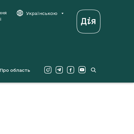
ння
Українською
і
Про область