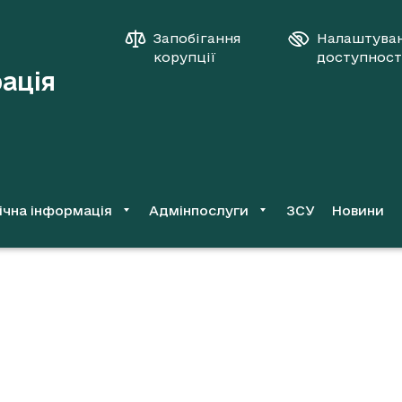
Запобігання
Налаштува
корупції
доступност
рація
ічна інформація
Адмінпослуги
ЗСУ
Новини