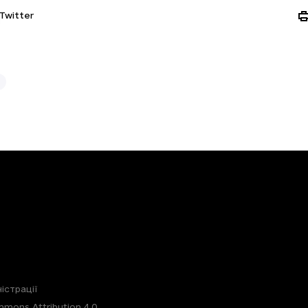
Twitter
істрації
mons Attribution 4.0