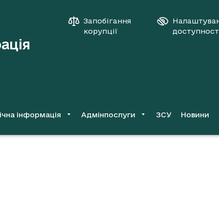
Запобігання
Налаштува
корупції
доступност
рація
ічна інформація
Адмінпослуги
ЗСУ
Новини