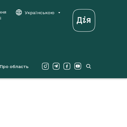
ння
Українською
і
Про область