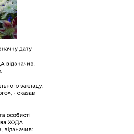
значну дату.
А відзначив,
.
льного закладу.
го», - сказав
та особисті
ова ХОДА
, відзначив: