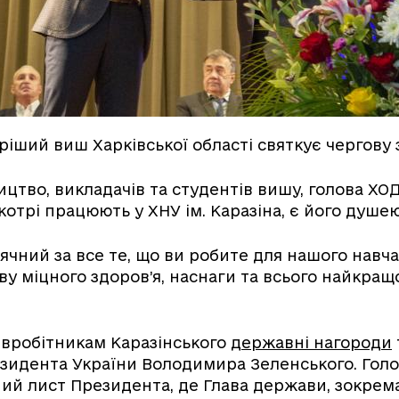
аріший виш Харківської області святкує чергову 
ицтво, викладачів та студентів вишу, голова ХОД
котрі працюють у ХНУ ім. Каразіна, є його душею
ячний за все те, що ви робите для нашого навча
у міцного здоров’я, наснаги та всього найкращо
івробітникам Каразінського
державні нагороди
езидента України Володимира Зеленського. Гол
ний лист Президента, де Глава держави, зокрема