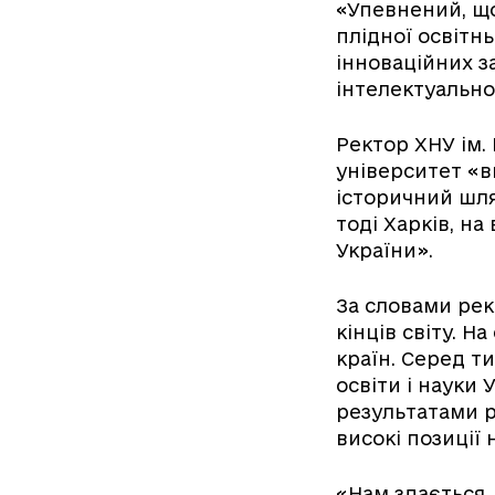
«Упевнений, що
плідної освітн
інноваційних за
інтелектуально
Ректор ХНУ ім. 
університет «в
історичний шля
тоді Харків, н
України».
За словами рек
кінців світу. Н
країн. Серед ти
освіти і науки
результатами р
високі позиції 
«Нам здається,