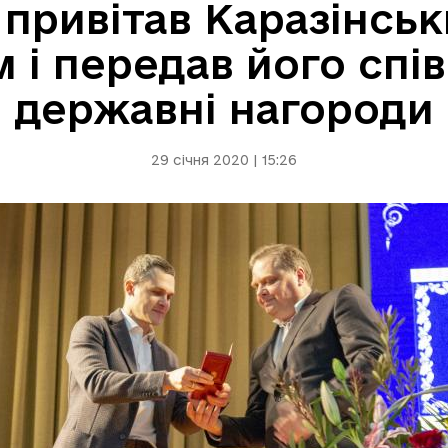
 привітав Каразінськ
м і передав його сп
державні нагороди
29 січня 2020 | 15:26