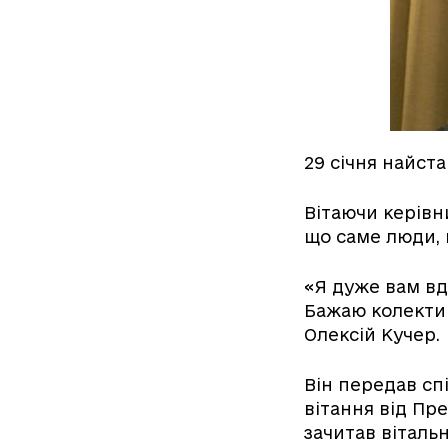
29 січня найст
Вітаючи керівн
що саме люди, 
«Я дуже вам вд
Бажаю колектив
Олексій Кучер.
Він передав сп
вітання від Пр
зачитав віталь