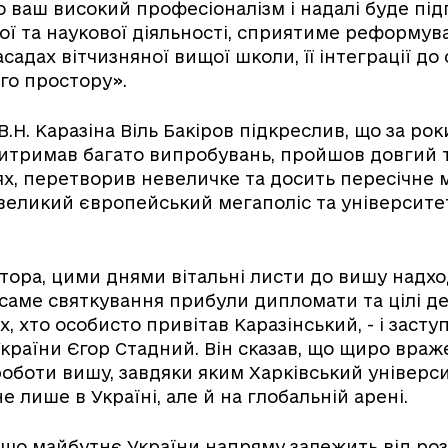
 ваш високий професіоналізм і надалі буде під
ьої та наукової діяльності, сприятиме реформу
садах вітчизняної вищої школи, її інтеграції до 
го простору».
В.Н. Каразіна Віль Бакіров підкреслив, що за роки
итримав багато випробувань, пройшов довгий 
х, перетворив невеличке та досить пересічне м
а великий європейський мегаполіс та університ
тора, цими днями вітальні листи до вишу надход
а саме святкування прибули дипломати та цілі де
х, хто особисто привітав Каразінський, - і засту
 України Єгор Стадний. Він сказав, що щиро вра
оботи вишу, завдяки яким Харківський універс
не лише в Україні, але й на глобальній арені.
 що майбутнє України напряму залежить від ро