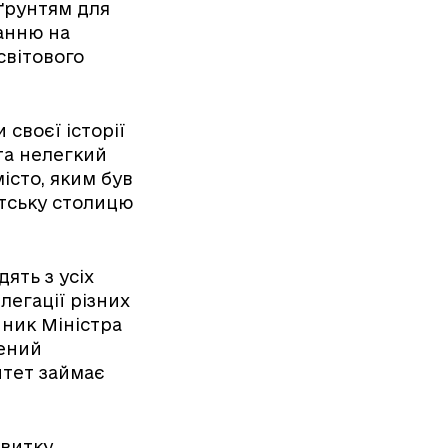
ґрунтям для
ванню на
світового
 своєї історії
та нелегкий
істо, яким був
етську столицю
ять з усіх
легації різних
пник Міністра
жений
итет займає
звитку