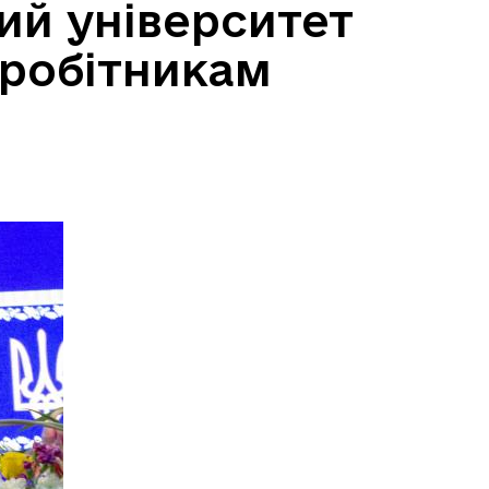
ий університет
івробітникам