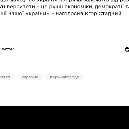
Університети – це рушії економіки, демократії т
шії нашої України», - наголосив Єгор Стадний.
:
Twitter
ситет
каразіна
держнагороди