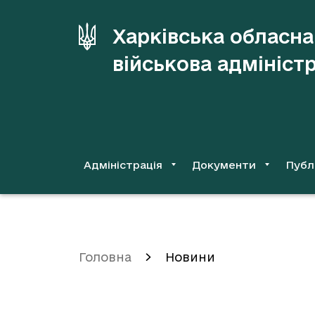
до
основного
Харківська обласна
вмісту
військова адмініст
Адміністрація
Документи
Публ
Головна
Новини