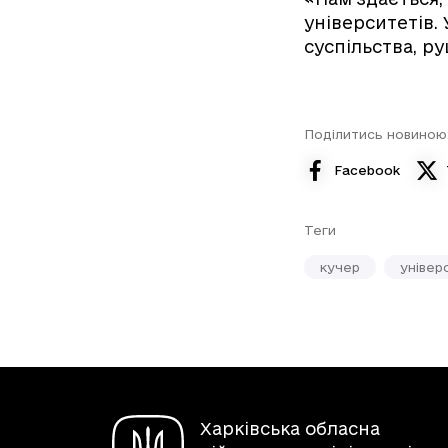
університетів. 
суспільства, ру
Поділитись новиною
Facebook
Теги
кучер
універ
Харківська обласна