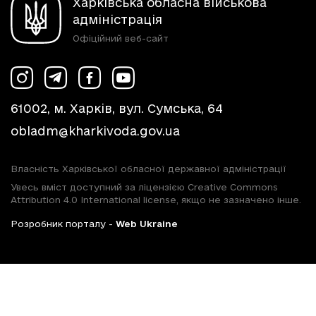
Харківська обласна військова
адміністрація
Офіційний веб-сайт
61002, м. Харків, вул. Сумська, 64
obladm@kharkivoda.gov.ua
Власність Харківської обласної державної адміністрації
Увесь вміст доступний за ліцензією Creative Commons
Attribution 4.0 International license, якщо не зазначено інше.
Розробник порталу -
Web Ukraine