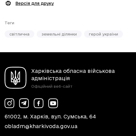
Версія для друку
Теги
світлична
земельні ділянки
герой україни
Харківська обласна військова
адміністрація
Офіційний веб-сайт
61002, м. Харків, вул. Сумська, 64
obladm@kharkivoda.gov.ua