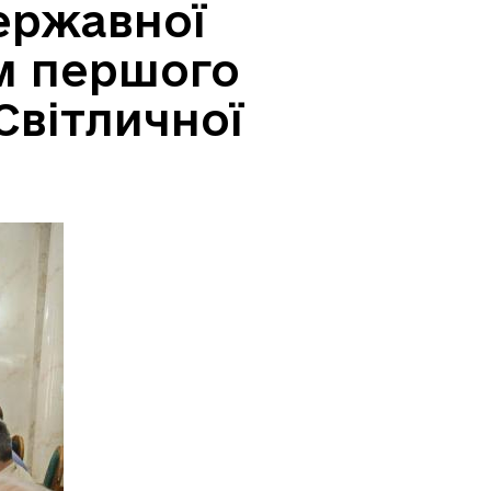
державної
ом першого
Світличної