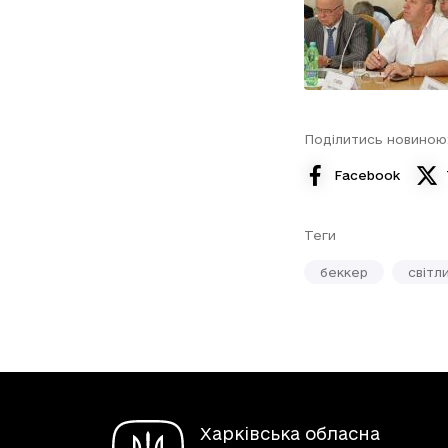
Поділитись новиною
Facebook
Теги
беккер
світл
Харківська обласна