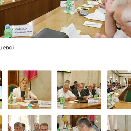
цевої