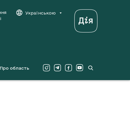
ння
Українською
і
Про область