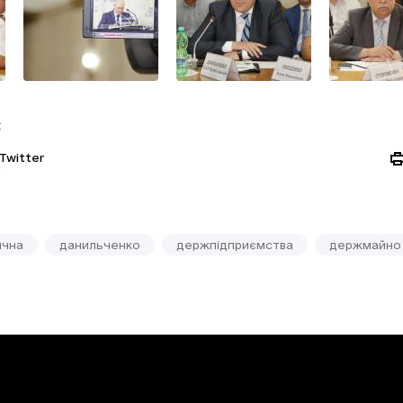
:
Twitter
ична
данильченко
держпідприємства
держмайно