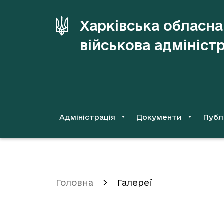
до
основного
Харківська обласна
вмісту
військова адмініст
Адміністрація
Документи
Публ
Головна
Галереї