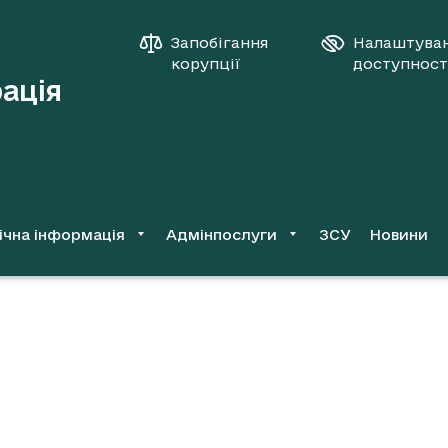
Запобігання
Налаштува
корупції
доступност
рація
ічна інформація
Адмінпослуги
ЗСУ
Новини