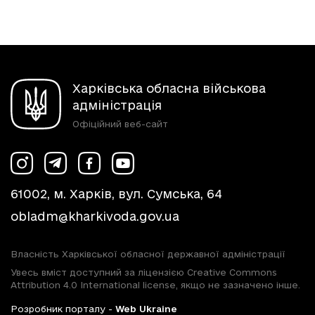
Харківська обласна військова
адміністрація
Офіційний веб-сайт
61002, м. Харків, вул. Сумська, 64
obladm@kharkivoda.gov.ua
Власність Харківської обласної державної адміністрації
Увесь вміст доступний за ліцензією Creative Commons
Attribution 4.0 International license, якщо не зазначено інше.
Розробник порталу -
Web Ukraine