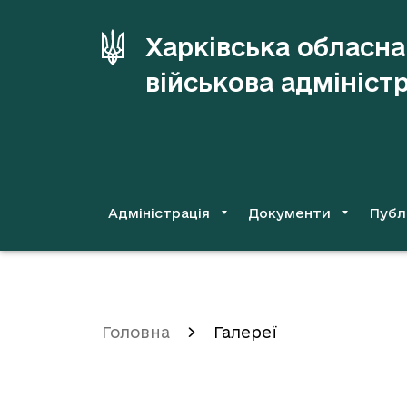
до
основного
Харківська обласна
вмісту
військова адмініст
Адміністрація
Документи
Публ
Головна
Галереї