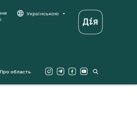
ння
Українською
і
Про область