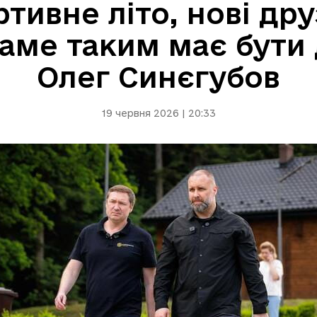
тивне літо, нові друз
аме таким має бути 
Олег Синєгубов
19 червня 2026 | 20:33