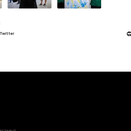
:
Twitter
істрації