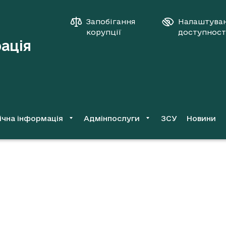
Запобігання
Налаштува
корупції
доступност
рація
ічна інформація
Адмінпослуги
ЗСУ
Новини