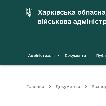
до
основного
Харківська обласна
вмісту
військова адмініст
Адміністрація
Документи
Публ
Головна
Документи
Розпо