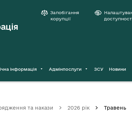
Запобігання
Налаштува
корупції
доступност
рація
ічна інформація
Адмінпослуги
ЗСУ
Новини
рядження та накази
2026 рік
Травень