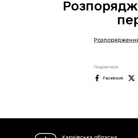
Розпорядже
пе
Розпорядження 
Поділитися:
Facebook
Харківська обласна