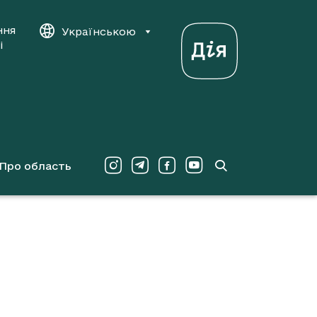
ння
Українською
і
Про область