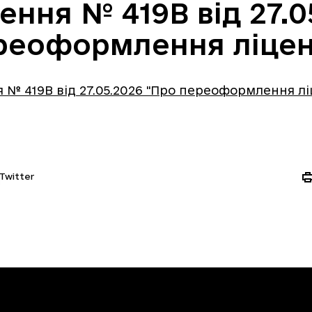
ння № 419В від 27.0
реоформлення ліценз
№ 419В від 27.05.2026 "Про переоформлення ліц
Twitter