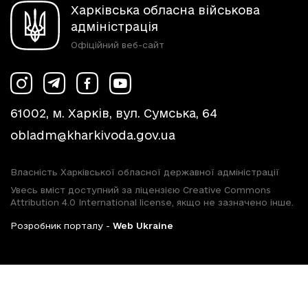
Харківська обласна військова
адміністрація
Офіційний веб-сайт
61002, м. Харків, вул. Сумська, 64
obladm@kharkivoda.gov.ua
Власність Харківської обласної державної адміністрації
Увесь вміст доступний за ліцензією Creative Commons
Attribution 4.0 International license, якщо не зазначено інше.
Розробник порталу -
Web Ukraine