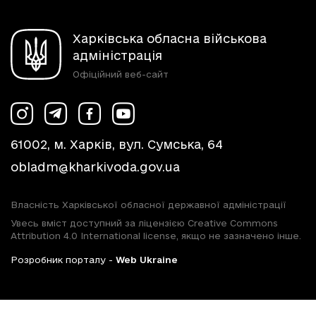
Харківська обласна військова
адміністрація
Офіційний веб-сайт
61002, м. Харків, вул. Сумська, 64
obladm@kharkivoda.gov.ua
Власність Харківської обласної державної адміністрації
Увесь вміст доступний за ліцензією Creative Commons
Attribution 4.0 International license, якщо не зазначено інше.
Розробник порталу -
Web Ukraine