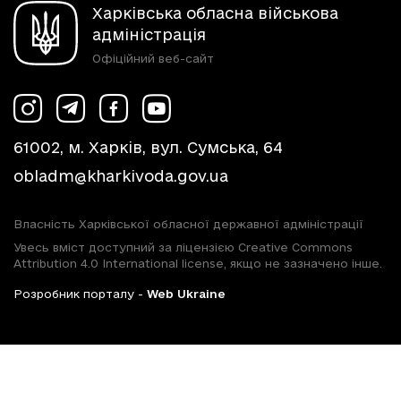
Харківська обласна військова
адміністрація
Офіційний веб-сайт
61002, м. Харків, вул. Сумська, 64
obladm@kharkivoda.gov.ua
Власність Харківської обласної державної адміністрації
Увесь вміст доступний за ліцензією Creative Commons
Attribution 4.0 International license, якщо не зазначено інше.
Розробник порталу -
Web Ukraine