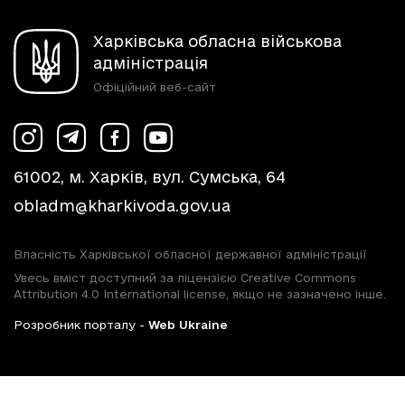
Харківська обласна військова
адміністрація
Офіційний веб-сайт
61002, м. Харків, вул. Сумська, 64
obladm@kharkivoda.gov.ua
Власність Харківської обласної державної адміністрації
Увесь вміст доступний за ліцензією Creative Commons
Attribution 4.0 International license, якщо не зазначено інше.
Розробник порталу -
Web Ukraine