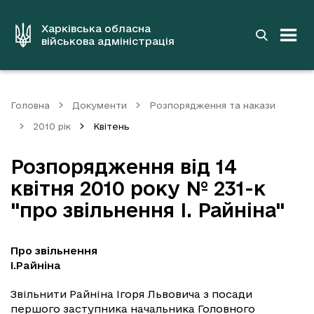
до
основного
вмісту
Харківська обласна
військова адміністрація
Головна
Документи
Розпорядження та накази
2010 рік
Квітень
Розпорядження від 14
квітня 2010 року № 231-к
"про звільнення І. Райніна"
Про звільнення
І.Райніна
Звільнити Райніна Ігоря Львовича з посади
першого заступника начальника Головного