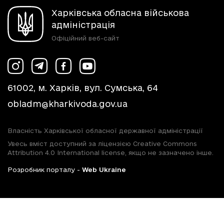
Харківська обласна військова
адміністрація
Офіційний веб-сайт
61002, м. Харків, вул. Сумська, 64
obladm@kharkivoda.gov.ua
Власність Харківської обласної державної адміністрації
Увесь вміст доступний за ліцензією Creative Commons
Attribution 4.0 International license, якщо не зазначено інше.
Розробник порталу -
Web Ukraine