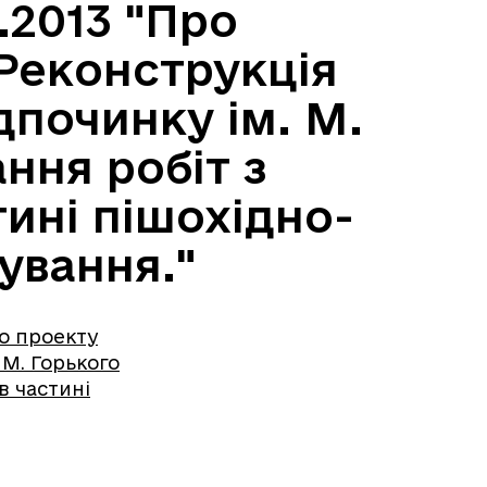
.2013 "Про
Реконструкція
дпочинку ім. М.
ння робіт з
тині пішохідно-
ування."
о проекту
 М. Горького
в частині