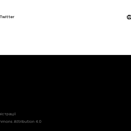
Twitter
істрації
mons Attribution 4.0