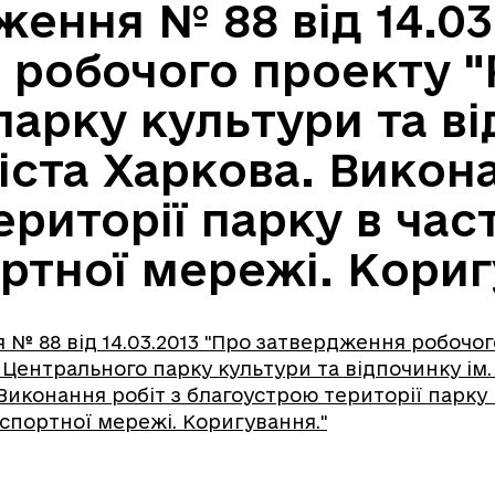
ення № 88 від 14.03
 робочого проекту "
арку культури та ві
іста Харкова. Викона
риторії парку в час
ртної мережі. Кориг
№ 88 від 14.03.2013 "Про затвердження робочог
 Центрального парку культури та відпочинку ім.
 Виконання робіт з благоустрою території парку 
спортної мережі. Коригування."