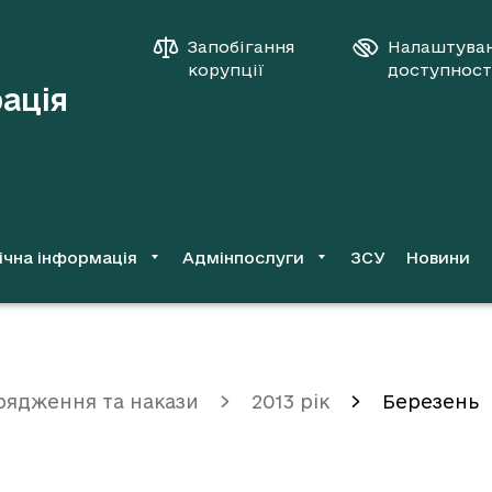
Запобігання
Налаштува
корупції
доступност
рація
ічна інформація
Адмінпослуги
ЗСУ
Новини
рядження та накази
2013 рік
Березень