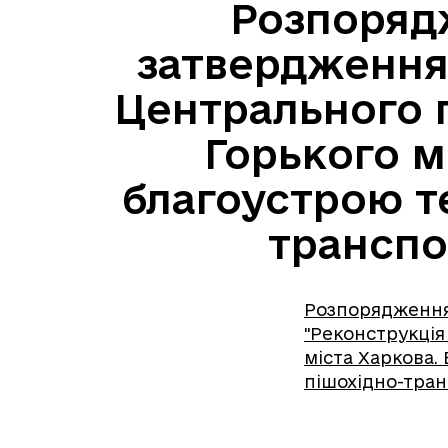
Розпорядж
затвердження
Центрального п
Горького м
благоустрою те
транспо
Розпорядження 
"Реконструкція
міста Харкова.
пішохідно-тран