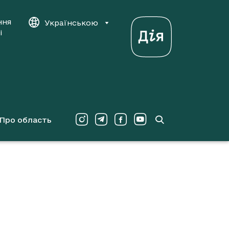
ння
Українською
і
Про область