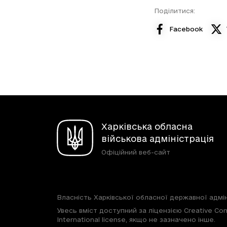
Поділитися:
Facebook
Харківська обласна
військова адміністрація
Офіційний веб-сайт
Власність Харківської обласної державної адмін
Увесь вміст доступний за ліцензією Creative Com
International license, якщо не зазначено інше.