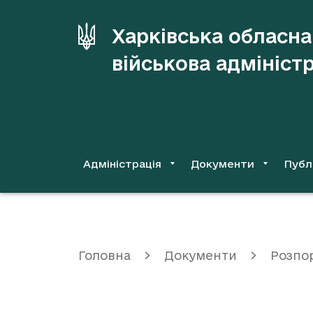
до
основного
Харківська обласна
вмісту
військова адмініст
Адміністрація
Документи
Публ
Головна
Документи
Розпо