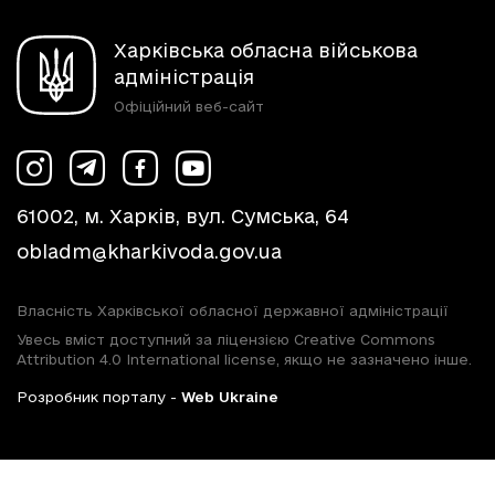
Харківська обласна військова
адміністрація
Офіційний веб-сайт
61002, м. Харків, вул. Сумська, 64
obladm@kharkivoda.gov.ua
Власність Харківської обласної державної адміністрації
Увесь вміст доступний за ліцензією Creative Commons
Attribution 4.0 International license, якщо не зазначено інше.
Розробник порталу -
Web Ukraine