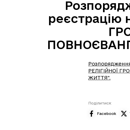
Розпорядж
реєстрацію н
ГР
ПОВНОЄВАНГ
Розпорядження 
РЕЛІГІЙНОЇ Г
ЖИТТЯ".
Поділитися:
Facebook