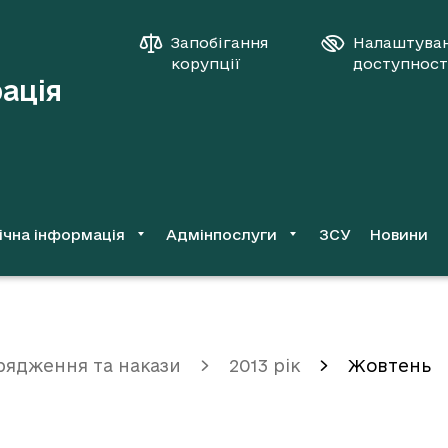
Запобігання
Налаштува
корупції
доступност
рація
ічна інформація
Адмінпослуги
ЗСУ
Новини
рядження та накази
2013 рік
Жовтень