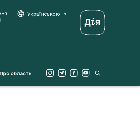
ння
Українською
і
Про область