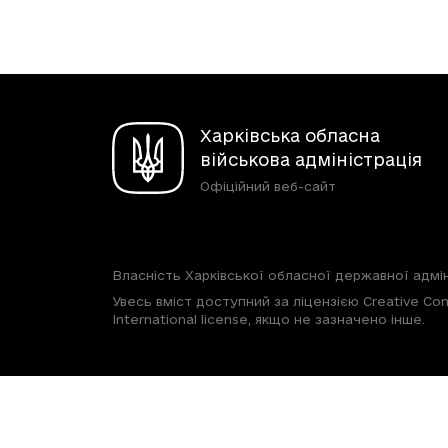
Харківська обласна
військова адміністрація
Офіційний веб-сайт
Власність Харківської обласної державної адмін
Увесь вміст доступний за ліцензією Creative Com
International license, якщо не зазначено інше.