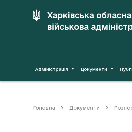
до
основного
Харківська обласна
вмісту
військова адмініст
Адміністрація
Документи
Публ
Головна
Документи
Розпо