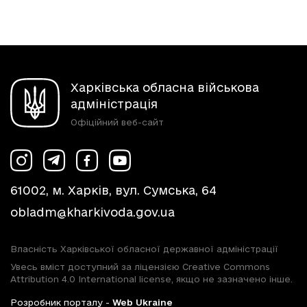
Харківська обласна військова
адміністрація
Офіційний веб-сайт
61002, м. Харків, вул. Сумська, 64
obladm@kharkivoda.gov.ua
Власність Харківської обласної державної адміністрації
Увесь вміст доступний за ліцензією Creative Commons
Attribution 4.0 International license, якщо не зазначено інше.
Розробник порталу -
Web Ukraine