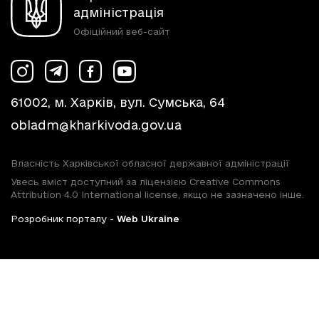
адміністрація
Офіційний веб-сайт
61002, м. Харків, вул. Сумська, 64
obladm@kharkivoda.gov.ua
Власність Харківської обласної державної адміністрації
Увесь вміст доступний за ліцензією Creative Commons
Attribution 4.0 International license, якщо не зазначено інше.
Розробник порталу -
Web Ukraine