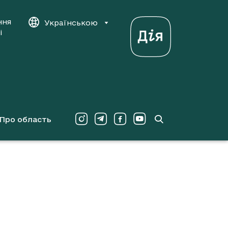
ння
Українською
і
Про область