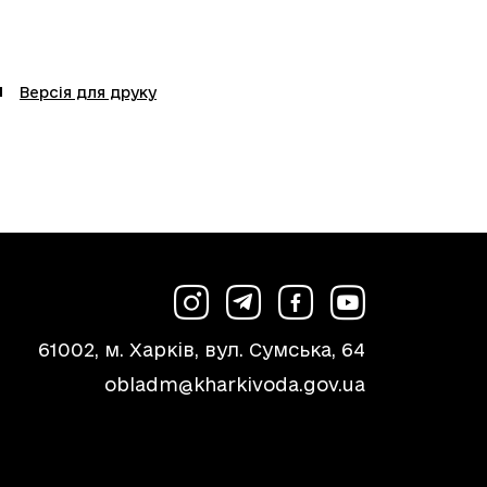
Версія для друку
61002, м. Харків, вул. Сумська, 64
obladm@kharkivoda.gov.ua