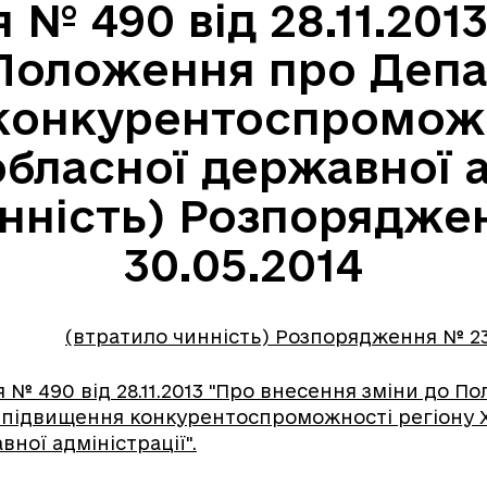
№ 490 від 28.11.201
 Положення про Депа
конкурентоспроможн
обласної державної а
нність) Розпорядже
30.05.2014
(втратило чинність) Розпорядження № 234
№ 490 від 28.11.2013 "Про внесення зміни до П
 підвищення конкурентоспроможності регіону Х
ної адміністрації".