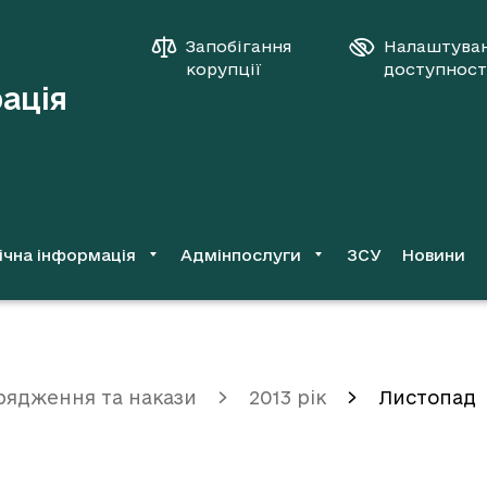
Запобігання
Налаштува
корупції
доступност
рація
ічна інформація
Адмінпослуги
ЗСУ
Новини
рядження та накази
2013 рік
Листопад