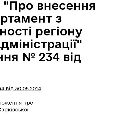
3 "Про внесення
ртамент з
ості регіону
дміністрації"
ння № 234 від
 від 30.05.2014
оложення про
арківської