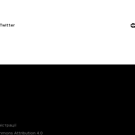
Twitter
істрації
mons Attribution 4.0