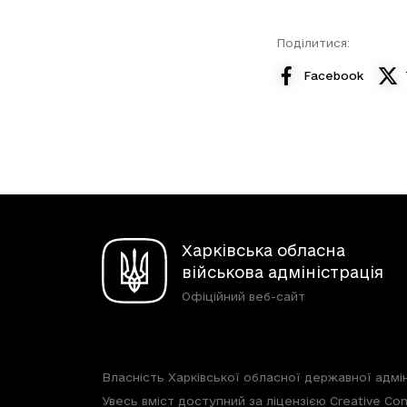
Поділитися:
Facebook
Харківська обласна
військова адміністрація
Офіційний веб-сайт
Власність Харківської обласної державної адмін
Увесь вміст доступний за ліцензією Creative Com