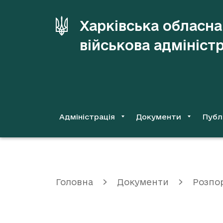
до
основного
Харківська обласна
вмісту
військова адмініст
Адміністрація
Документи
Публ
Головна
Документи
Розпо