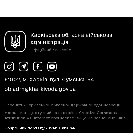
Харківська обласна військова
адміністрація
Офіційний веб-сайт
61002, м. Харків, вул. Сумська, 64
obladm@kharkivoda.gov.ua
Власність Харківської обласної державної адміністрації
Увесь вміст доступний за ліцензією Creative Commons
Attribution 4.0 International license, якщо не зазначено інше.
Розробник порталу -
Web Ukraine