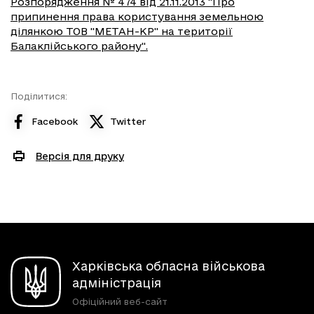
Розпорядження № 474 від 21.11.2013 "Про
припинення права користування земельною
ділянкою TOB "МЕТАН-KP" на території
Балаклійського району".
Поділитися:
Facebook
Twitter
Версія для друку
Харківська обласна військова
адміністрація
Офіційний веб-сайт