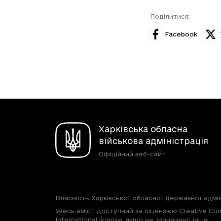
Поділитися:
Facebook
Харківська обласна
військова адміністрація
Офіційний веб-сайт
Власність Харківської обласної державної адмін
Увесь вміст доступний за ліцензією Creative Com
International license, якщо не зазначено інше.