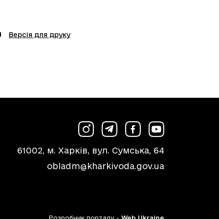
Версія для друку
61002, м. Харків, вул. Сумська, 64
obladm@kharkivoda.gov.ua
Розробник порталу -
Web Ukraine