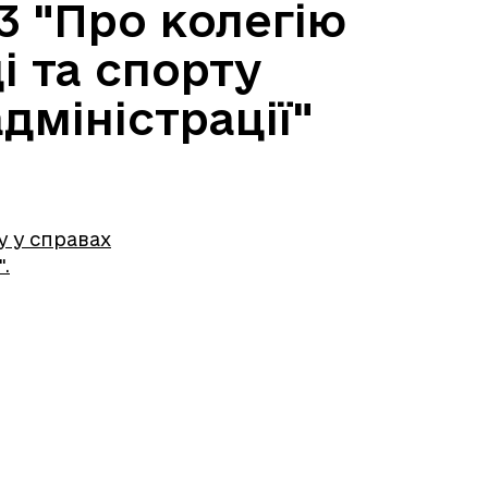
3 "Про колегію
і та спорту
дміністрації"
.
у у справах
.