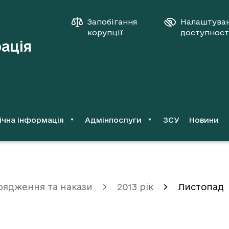
Запобігання
Налаштува
корупції
доступност
рація
ічна інформація
Адмінпослуги
ЗСУ
Новини
рядження та накази
2013 рік
Листопад