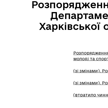
Розпорядження
Департамен
Харківської 
Розпорядження 
молоді та спорт
(зі змінами). Р
(зі змінами). Р
(втратило чинн