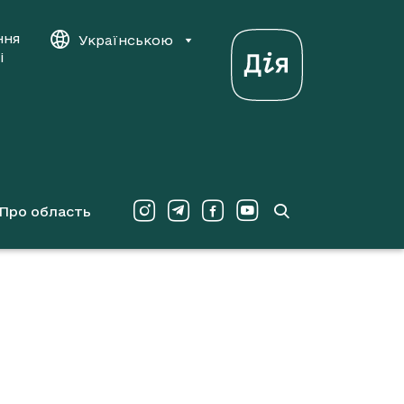
ння
Українською
і
Про область