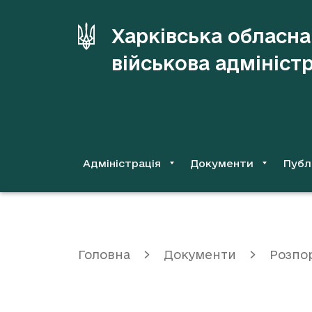
до
основного
Харківська обласна
вмісту
військова адмініст
Адміністрація
Документи
Публ
Головна
Документи
Розпо