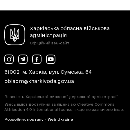
Харківська обласна військова
адміністрація
Офіційний веб-сайт
61002, м. Харків, вул. Сумська, 64
obladm@kharkivoda.gov.ua
Власність Харківської обласної державної адміністрації
Увесь вміст доступний за ліцензією Creative Commons
Attribution 4.0 International license, якщо не зазначено інше.
Розробник порталу -
Web Ukraine