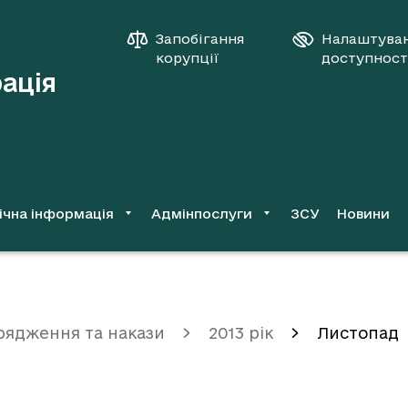
Запобігання
Налаштува
корупції
доступност
рація
ічна інформація
Адмінпослуги
ЗСУ
Новини
рядження та накази
2013 рік
Листопад