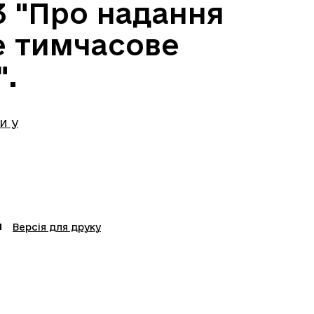
3 "Про надання
е тимчасове
".
и у
Версія для друку