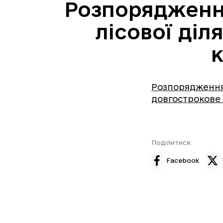
Розпорядження
лісової ді
к
Розпорядження №
довгострокове 
Поділитися:
Facebook