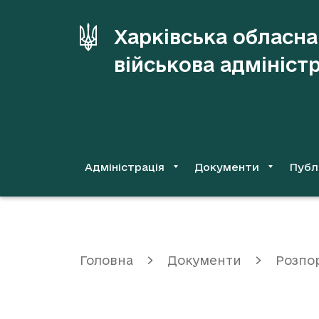
до
основного
Харківська обласна
вмісту
військова адмініст
Адміністрація
Документи
Публ
Головна
Документи
Розпо