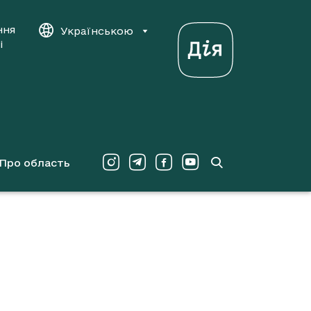
ння
Українською
і
Про область