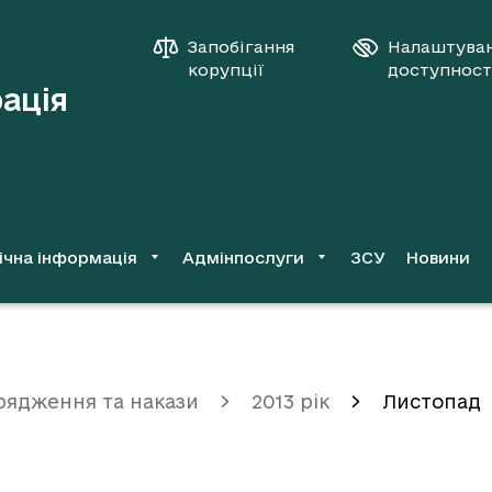
Запобігання
Налаштува
корупції
доступност
рація
ічна інформація
Адмінпослуги
ЗСУ
Новини
рядження та накази
2013 рік
Листопад