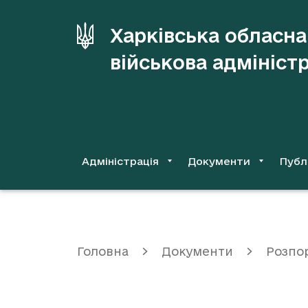
до
основного
Харківська обласна
вмісту
військова адмініст
Адміністрація
Документи
Публ
Головна
Документи
Розпо