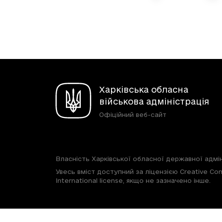
Харківська обласна
військова адміністрація
Офіційний веб-сайт
Власність Харківської обласної державної адмін
Увесь вміст доступний за ліцензією Creative Com
International license, якщо не зазначено інше.