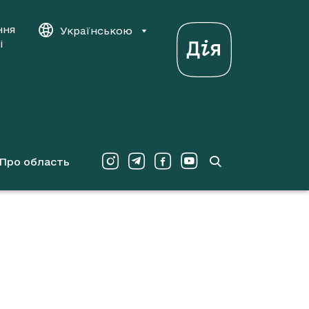
ння
Українською
і
Про область