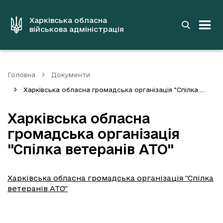
до
основного
вмісту
Харківська обласна
військова адміністрація
Головна
Документи
Харківська обласна громадська організація "Спілка ...
Харківська обласна
громадська організація
"Спілка ветеранів АТО"
Харківська обласна громадська організація "Спілка
ветеранів АТО"