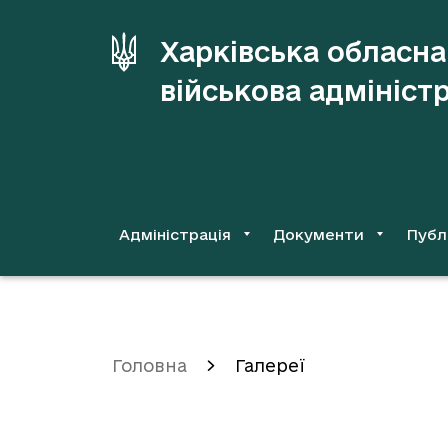
до
основного
Харківська обласна
вмісту
військова адмініст
Адміністрація
Документи
Публ
Головна
Галереї