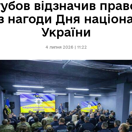
убов відзначив пра
 нагоди Дня націона
України
4 липня 2026 | 11:22