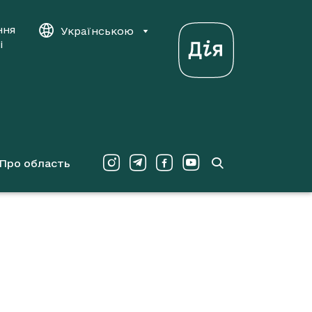
ння
Українською
і
Про область