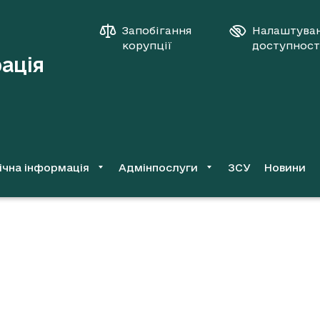
Запобігання
Налаштува
корупції
доступност
рація
ічна інформація
Адмінпослуги
ЗСУ
Новини