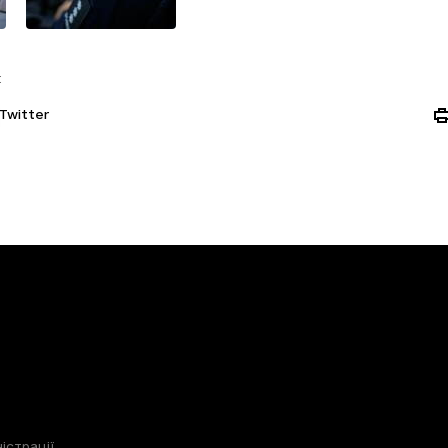
:
Twitter
істрації