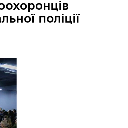
воохоронців
льної поліції