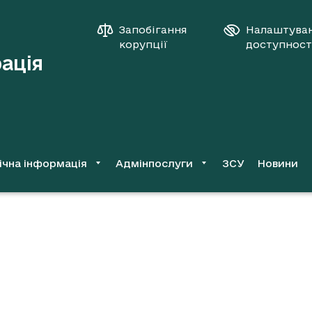
Запобігання
Налаштува
корупції
доступност
рація
ічна інформація
Адмінпослуги
ЗСУ
Новини