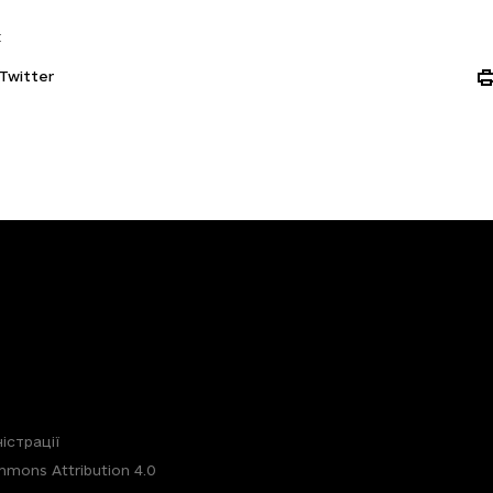
:
Twitter
істрації
mons Attribution 4.0