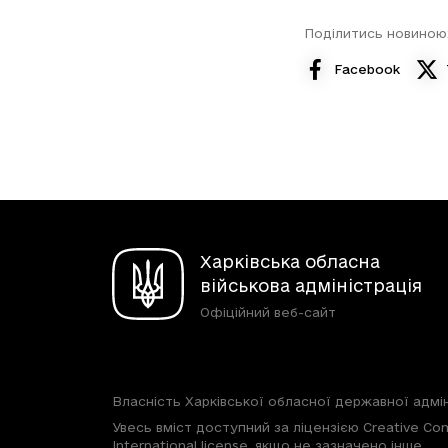
Поділитись новиною
Facebook
Харківська обласна
військова адміністрація
Офіційний веб-сайт
Власність Харківської обласної державної адмін
Увесь вміст доступний за ліцензією Creative Com
International license, якщо не зазначено інше.