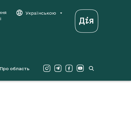
ння
Українською
і
Про область