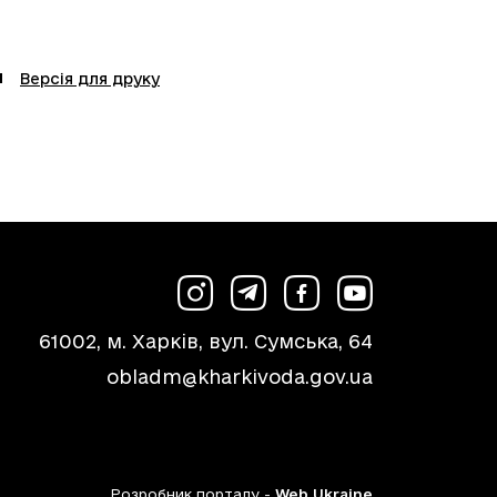
Версія для друку
61002, м. Харків, вул. Сумська, 64
obladm@kharkivoda.gov.ua
Розробник порталу -
Web Ukraine