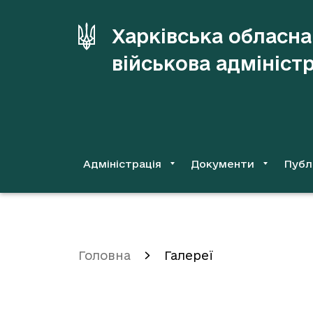
до
основного
Харківська обласна
вмісту
військова адмініст
Адміністрація
Документи
Публ
Головна
Галереї